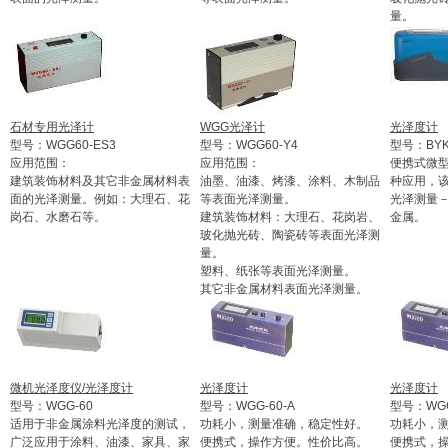
量。
石材专用光泽计
WGG光泽计
光泽度计
型号：WGG60-ES3
型号：WGG60-Y4
型号：BYK
应用范围：
应用范围：
便携式微
建筑装饰材料及其它非金属材料表
油墨、油漆、烤漆、涂料、木制品
种应用，
面的光泽测量。例如：大理石、花
等表面光泽测量。
光泽测量
岗石、水磨石等。
建筑装饰材料：大理石、花岗岩、
金属。
玻化抛光砖、陶瓷砖等表面光泽测
量。
塑料、纸张等表面光泽测量。
其它非金属材料表面光泽测量。
微机光泽度仪/光泽度计
光泽度计
光泽度计
型号：WGG-60
型号：WGG-60-A
型号：WGG
适用于非金属涂料光泽度的测试，
功耗小，测量准确，稳定性好。
功耗小，
广泛应用于涂料、油漆、家具、家
便携式，操作方便。性价比高。
便携式，