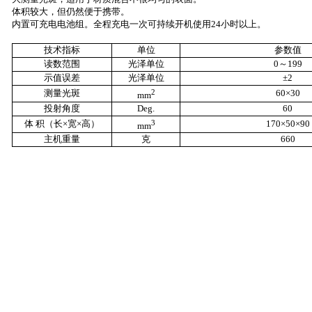
体积较大，但仍然便于携带。
内置可充电电池组。全程充电一次可持续开机使用
24
小时以上。
技术指标
单位
参数值
读数范围
光泽单位
0
～
199
示值误差
光泽单位
±
2
测量光斑
2
60
×
30
mm
投射角度
Deg.
60
体 积（长×宽×高）
3
170
×
50
×
90
mm
主机重量
克
660