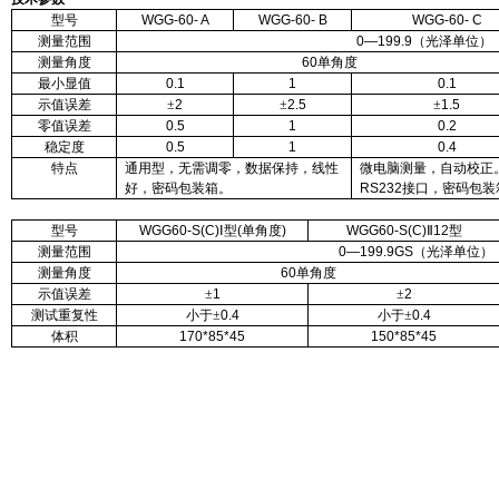
型号
WGG-60- A
WGG-60- B
WGG-60- C
测量范围
0—199.9
（光泽单位）
测量角度
60
单角度
最小显值
0.1
1
0.1
示值误差
±
2
±
2.5
±
1.5
零值误差
0.5
1
0.2
稳定度
0.5
1
0.4
特点
通用型，无需调零，数据保持，线性
微电脑测量，自动校正
好，密码包装箱。
RS232
接口，密码包装
型号
WGG60-S(C)
Ⅰ型
(
单角度
)
WGG60-S(C)
Ⅱ
12
型
测量范围
0—199.9GS
（光泽单位）
测量角度
60
单角度
示值误差
±
1
±
2
测试重复性
小于±
0.4
小于±
0.4
体积
170*85*45
150*85*45