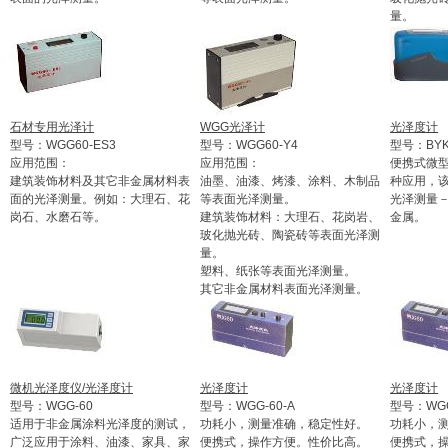
量。
石材专用光泽计
WGG光泽计
光泽度计
型号：WGG60-ES3
型号：WGG60-Y4
型号：BYK
应用范围：
应用范围：
便携式微
建筑装饰材料及其它非金属材料表
油墨、油漆、烤漆、涂料、木制品
种应用，
面的光泽测量。例如：大理石、花
等表面光泽测量。
光泽测量
岗石、水磨石等。
建筑装饰材料：大理石、花岗岩、
金属。
玻化抛光砖、陶瓷砖等表面光泽测
量。
塑料、纸张等表面光泽测量。
其它非金属材料表面光泽测量。
微机光泽度仪/光泽度计
光泽度计
光泽度计
型号：WGG-60
型号：WGG-60-A
型号：WGG
适用于非金属涂料光泽度的测试，
功耗小，测量准确，稳定性好。
功耗小，
广泛应用于涂料、油漆、家具、家
便携式，操作方便。性价比高。
便携式，