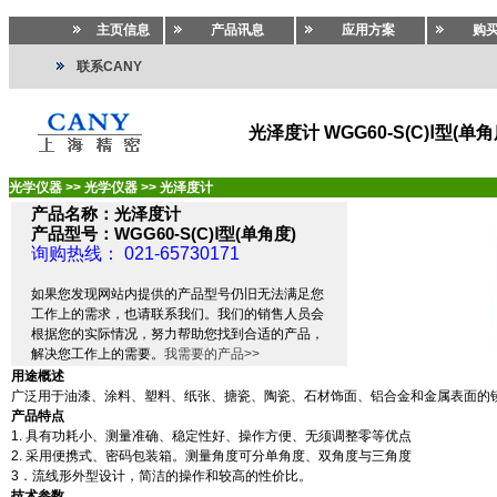
主页信息
产品讯息
应用方案
购
联系CANY
光泽度计 WGG60-S(C)Ⅰ型(单角
光学仪器
>>
光学仪器
>>
光泽度计
产品名称：光泽度计
产品型号：WGG60-S(C)Ⅰ型(单角度)
询购热线： 021-65730171
如果您发现网站内提供的产品型号仍旧无法满足您
工作上的需求，也请联系我们。我们的销售人员会
根据您的实际情况，努力帮助您找到合适的产品，
解决您工作上的需要。
我需要的产品>>
用途概述
广泛用于油漆、涂料、塑料、纸张、搪瓷、陶瓷、石材饰面、铝合金和金属表面的
产品特点
1.
具有功耗小、测量准确、稳定性好、操作方便、无须调整零等优点
2.
采用便携式、密码包装箱。测量角度可分单角度、双角度与三角度
3
．流线形外型设计，简洁的操作和较高的性价比。
技术参数