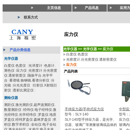
主页信息
产品讯息
应用
联系方式
应力仪
光学仪器
>>
光学仪器
>>
应力仪
产品分类信息
白度仪.色度仪
光学仪器
光密度计.分光密度仪.透射密度仪
应力仪
白度仪.色度仪
|
光泽度计
|
色差计.
测色仪
|
应力仪
|
光密度计.分光密度
产品列表
仪.透射密度仪
|
隔振平台.光学平
台
|
看谱镜.验钢镜.看谱分析仪
|
分
光镜
|
分光光度仪
|
衍射仪.X射线衍
射仪
|
透射比测定仪
|
测绘仪器
测距仪.激光测距仪.超声波测距仪.
手持应力器/手持式应力仪
中型应
数显测距仪
|
经纬仪.电子经纬仪.激
型号：SLY-140
型号：Z
光经纬仪.光学经纬仪
|
罗盘仪.地质
罗盘仪.经纬罗盘仪.森林罗盘仪
|
求
SLY-140型手持应力器，是光学、
应力仪
积仪.数字求积仪
|
全站仪.电子全站
仪器、玻璃厂等测量玻璃或晶体的
玻璃内
仪.激光全站仪
|
水准仪.电子水准