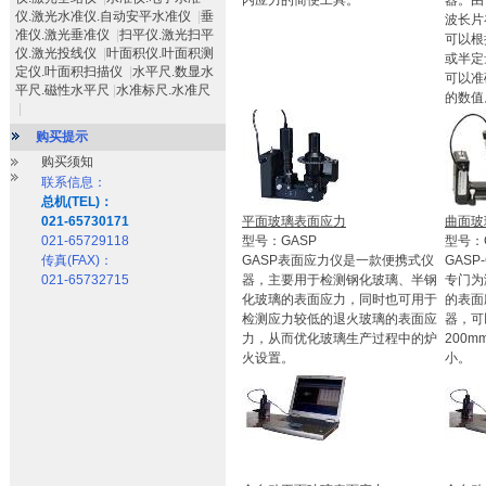
内应力的简便工具。
器。由
仪.激光水准仪.自动安平水准仪
|
垂
波长片
准仪.激光垂准仪
|
扫平仪.激光扫平
可以根
仪.激光投线仪
|
叶面积仪.叶面积测
或半定
定仪.叶面积扫描仪
|
水平尺.数显水
可以准
平尺.磁性水平尺
|
水准标尺.水准尺
的数值
|
购买提示
购买须知
联系信息：
总机(TEL)：
021-65730171
平面玻璃表面应力
曲面玻
021-65729118
型号：GASP
型号：G
传真(FAX)：
GASP表面应力仪是一款便携式仪
GAS
021-65732715
器，主要用于检测钢化玻璃、半钢
专门为
化玻璃的表面应力，同时也可用于
的表面
检测应力较低的退火玻璃的表面应
器，可
力，从而优化玻璃生产过程中的炉
200
火设置。
小。