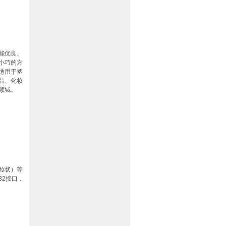
能优良、
小巧的方
适用于塑
品、化妆
领域。
粒状）等
32接口，