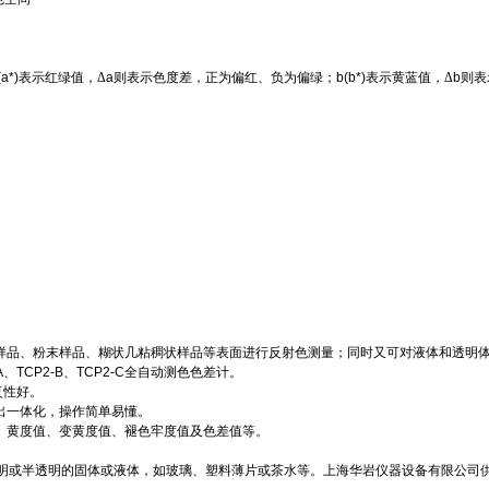
(a*)
表示红绿值，Δ
a
则表示色度差，正为偏红、负为偏绿；
b(b*)
表示黄蓝值，Δ
b
则表
样品、粉末样品、糊状几粘稠状样品等表面进行反射色测量；同时又可对液体和透明
A
、
TCP2-B
、
TCP2-C
全自动测色色差计。
复性好。
出一体化，操作简单易懂。
、黄度值、变黄度值、褪
色牢度值及色差值等。
明或半透明的固体或液体，如玻璃、塑料薄片或茶水等。上海华岩仪器设备有限公司