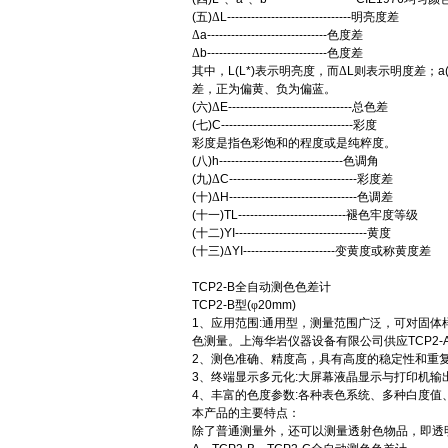
(
五
)
Δ
L-------------------------------
明亮度差
Δ
a------------------------------
色度差
Δ
b------------------------------
色度差
其中，
L(L*)
表示明亮度，而Δ
L
则表示明度差；
a
差，正为偏黄、负为偏蓝。
(
六
)
Δ
E-------------------------------
总色差
(
七
)C---------------------------------
彩度
彩度是指色彩饱和的程度或是纯粹度。
(
八
)h-------------------------------
色调角
(
九
)
Δ
C--------------------------------
彩度差
(
十
)
Δ
H--------------------------------
色调差
(
十一
)TL---------------------------
褪色牢度等级
(
十二
)YI---------------------------------
黄度
(
十三
)
Δ
YI-----------------------
变黄度或称黄度差
TCP2-B
全自动测色色差计
TCP2-B
型
(
φ
20mm
)
1
、应用范围
:
通用型，测量范围广泛，可对固体
色测量。上海华岩仪器设备有限公司供应
TCP2-
2
、测色准确、精度高，具有高度的稳定性和重
3
、终端显示多元化
:
大屏幕液晶显示与打印机输
4
、丰富的色度参数
:
各种表色系统、多种白度值
本产品的主要特点：
除了普通测量外，还可以测量透射色物品，即透