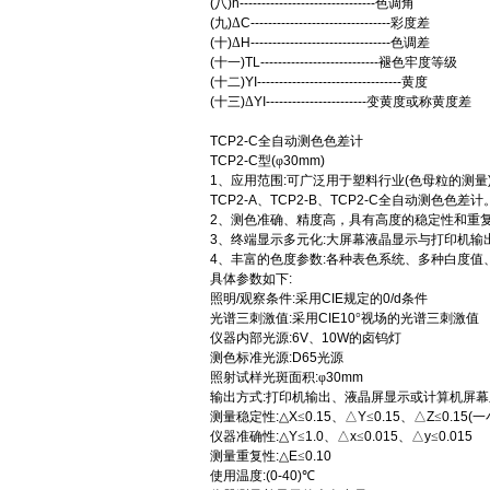
(
八
)h-------------------------------
色调角
(
九
)
Δ
C--------------------------------
彩度差
(
十
)
Δ
H--------------------------------
色调差
(
十一
)TL---------------------------
褪色牢度等级
(
十二
)YI---------------------------------
黄度
(
十三
)
Δ
YI-----------------------
变黄度或称黄度差
TCP2-C
全自动测色色差计
TCP2-C
型
(
φ
30mm
)
1
、应用范围
:
可广泛用于塑料行业
(
色母粒的测量
TCP2-A
、
TCP2-B
、
TCP2-C
全自动测色色差计
2
、测色准确、精度高，具有高度的稳定性和重
3
、终端显示多元化
:
大屏幕液晶显示与打印机输
4
、丰富的色度参数
:
各种表色系统、多种白度值
具体参数如下
:
照明
/
观察条件
:
采用
CIE
规定的
0/d
条件
光谱三刺激值
:
采用
CIE10
°视场的光谱三刺激值
仪器内部光源
:6V
、
10W
的卤钨灯
测色标准光源
:D65
光源
照射试样光斑面积
:
φ
30mm
输出方式
:
打印机输出、液晶屏显示或计算机屏幕
测量稳定性
:
△
X
≤
0.15
、△
Y
≤
0.15
、△
Z
≤
0.15(
一
仪器准确性
:
△
Y
≤
1.0
、△
x
≤
0.015
、△
y
≤
0.015
测量重复性
:
△
E
≤
0.10
使用温度
:(0-40)
℃