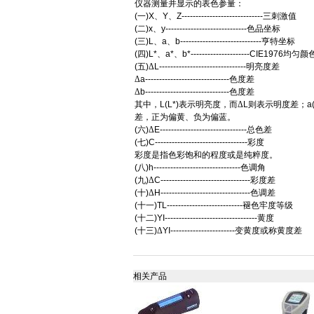
仪器测量并显示的表色参量：
(
一
)X
、
Y
、
Z-----------------------------
三刺激值
(
二
)x
、
y-----------------------------
色品坐标
(
三
)L
、
a
、
b-----------------------------
亨特坐标
(
四
)L*
、
a*
、
b*---------------------CIE1976
均匀颜
(
五
)
Δ
L-------------------------------
明亮度差
Δ
a------------------------------
色度差
Δ
b------------------------------
色度差
其中，
L(L*)
表示明亮度，而Δ
L
则表示明度差；
a
差，正为偏黄、负为偏蓝。
(
六
)
Δ
E-------------------------------
总色差
(
七
)C---------------------------------
彩度
彩度是指色彩饱和的程度或是纯粹度。
(
八
)h-------------------------------
色调角
(
九
)
Δ
C--------------------------------
彩度差
(
十
)
Δ
H--------------------------------
色调差
(
十一
)TL---------------------------
褪色牢度等级
(
十二
)YI---------------------------------
黄度
(
十三
)
Δ
YI-----------------------
变黄度或称黄度差
相关产品