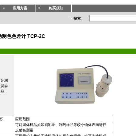
应用方案
购买须知
搜索
测色色差计 TCP-2C
满足您
人员会
产品，
积
应用范围
可对固体样品如印刷彩条、制药样品等较小物体表面进行
反射色测量