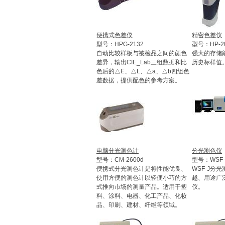
便携式色差仪
精密色差仪
型号：HPG-2132
型号：HP-2
自动比较样板与被检品之间的颜色
强大的存储
差异，输出CIE_Lab三组数据和比
历史标样值
色后的△E、△L、△a、△b四组色
差数据，提供配色的参考方案。
电脑分光测色计
分光测色仪
型号：CM-2600d
型号：WSF-
便携式分光测色计是将性能优良、
WSF-J分
使用方便的测色计以轻便小巧的方
越、用途广
式推向市场的测量产品。适用于塑
仪。
料、涂料、电器、化工产品、化妆
品、印刷、建材、纤维等领域。