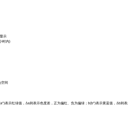
显示
小时内
)
色空间
(a*)
表示红绿值，Δ
a
则表示色度差，正为偏红、负为偏绿；
b(b*)
表示黄蓝值，Δ
b
则表