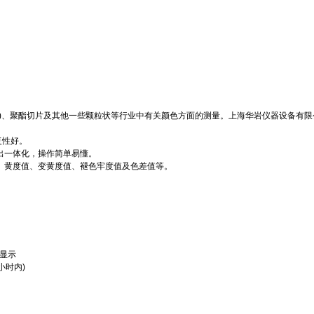
)
、聚酯切片及其他一些颗粒状等行业中有关颜色方面的测量。上海华岩仪器设备有限
。
复性好。
出一体化，操作简单易懂。
、黄度值、变黄度值、褪色牢度值及色差值等。
显示
小时内
)