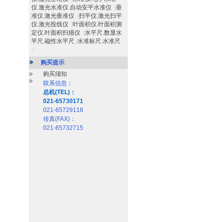
仪.激光水准仪.自动安平水准仪
|
垂
准仪.激光垂准仪
|
扫平仪.激光扫平
仪.激光投线仪
|
叶面积仪.叶面积测
定仪.叶面积扫描仪
|
水平尺.数显水
平尺.磁性水平尺
|
水准标尺.水准尺
|
购买提示
购买须知
联系信息：
总机(TEL)：
021-65730171
021-65729118
传真(FAX)：
021-65732715