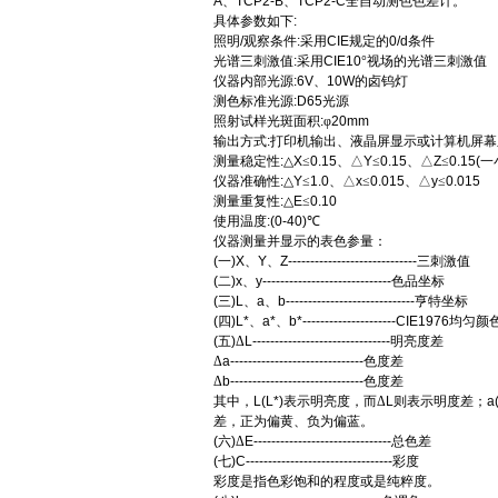
A
、
TCP2-B
、
TCP2-C
全自动测色色差计。
具体参数如下
:
照明
/
观察条件
:
采用
CIE
规定的
0/d
条件
光谱三刺激值
:
采用
CIE10
°视场的光谱三刺激值
仪器内部光源
:6V
、
10W
的卤钨灯
测色标准光源
:D65
光源
照射试样光斑面积
:
φ
20mm
输出方式
:
打印机输出、液晶屏显示或计算机屏幕
测量稳定性
:
△
X
≤
0.15
、△
Y
≤
0.15
、△
Z
≤
0.15(
一
仪器准确性
:
△
Y
≤
1.0
、△
x
≤
0.015
、△
y
≤
0.015
测量重复性
:
△
E
≤
0.10
使用温度
:(0-40)
℃
仪器测量并显示的表色参量：
(
一
)X
、
Y
、
Z-----------------------------
三刺激值
(
二
)x
、
y-----------------------------
色品坐标
(
三
)L
、
a
、
b-----------------------------
亨特坐标
(
四
)L*
、
a*
、
b*---------------------CIE1976
均匀颜
(
五
)
Δ
L-------------------------------
明亮度差
Δ
a------------------------------
色度差
Δ
b------------------------------
色度差
其中，
L(L*)
表示明亮度，而Δ
L
则表示明度差；
a
差，正为偏黄、负为偏蓝。
(
六
)
Δ
E-------------------------------
总色差
(
七
)C---------------------------------
彩度
彩度是指色彩饱和的程度或是纯粹度。