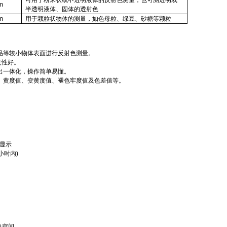
可用于粉末状或不透明液体的反射色测量，也可测透明或
m
半透明液体、固体的透射色
m
用于颗粒状物体的测量，如色母粒、绿豆、砂糖等颗粒
品等较小物体表面进行反射色测量。
复性好。
出一体化，操作简单易懂。
、黄度值、变黄度值、褪色牢度值及色差值等。
显示
小时内
)
色空间