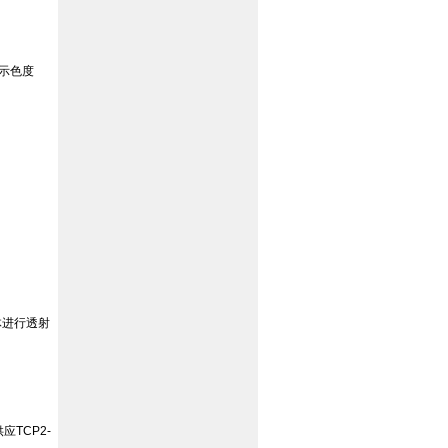
示色度
体进行透射
供应
TCP2-