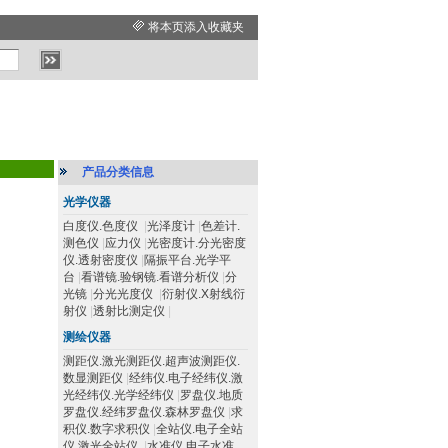
将本页添入收藏夹
产品分类信息
光学仪器
白度仪.色度仪
|
光泽度计
|
色差计.
测色仪
|
应力仪
|
光密度计.分光密度
仪.透射密度仪
|
隔振平台.光学平
台
|
看谱镜.验钢镜.看谱分析仪
|
分
光镜
|
分光光度仪
|
衍射仪.X射线衍
射仪
|
透射比测定仪
|
测绘仪器
测距仪.激光测距仪.超声波测距仪.
数显测距仪
|
经纬仪.电子经纬仪.激
光经纬仪.光学经纬仪
|
罗盘仪.地质
罗盘仪.经纬罗盘仪.森林罗盘仪
|
求
积仪.数字求积仪
|
全站仪.电子全站
仪.激光全站仪
|
水准仪.电子水准