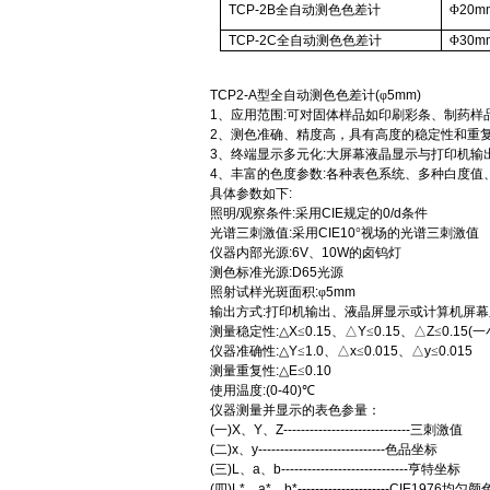
TCP-2B
全自动测色色差计
Φ
20m
TCP
-2C
全自动测色色差计
Φ
30m
TCP2-A
型全自动测色色差计
(
φ
5mm
)
1
、应用范围
:
可对固体样品如印刷彩条、制药样
2
、测色准确、精度高，具有高度的稳定性和重
3
、终端显示多元化
:
大屏幕液晶显示与打印机输
4
、丰富的色度参数
:
各种表色系统、多种白度值
具体参数如下
:
照明
/
观察条件
:
采用
CIE
规定的
0/d
条件
光谱三刺激值
:
采用
CIE10
°视场的光谱三刺激值
仪器内部光源
:6V
、
10W
的卤钨灯
测色标准光源
:D65
光源
照射试样光斑面积
:
φ
5mm
输出方式
:
打印机输出、液晶屏显示或计算机屏幕
测量稳定性
:
△
X
≤
0.15
、△
Y
≤
0.15
、△
Z
≤
0.15(
一
仪器准确性
:
△
Y
≤
1.0
、△
x
≤
0.015
、△
y
≤
0.015
测量重复性
:
△
E
≤
0.10
使用温度
:(0-40)
℃
仪器测量并显示的表色参量：
(
一
)X
、
Y
、
Z-----------------------------
三刺激值
(
二
)x
、
y-----------------------------
色品坐标
(
三
)L
、
a
、
b-----------------------------
亨特坐标
(
四
)L*
、
a*
、
b*---------------------CIE1976
均匀颜