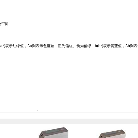
色空间
(a*)
表示红绿值，Δ
a
则表示色度差，正为偏红、负为偏绿；
b(b*)
表示黄蓝值，Δ
b
则表