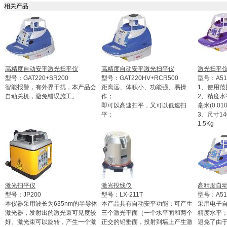
相关产品
高精度自动安平激光扫平仪
高精度自动安平激光扫平仪
激光扫平
型号：GAT220+SR200
型号：GAT220HV+RCR500
型号：A51
智能报警，有外界干扰，本产品会
距离远、体积小、功能强、易操
1、使用范围
自动关机，避免错误施工。
作；
2、精度水
即可以高速扫平，又可以低速扫
毫米(0.01
平；
3、尺寸14
1.5Kg
激光扫平仪
激光投线仪
高精度自
型号：JP200
型号：LX-211T
型号：A51
本仪器采用波长为635nm的半导体
本产品具有自动安平功能；可产生
采用电子自
激光器，发射出的激光束可见度较
三个激光平面（一个水平面和两个
精度水平
好。激光束可以旋转，产生一个激
正交的铅垂面，投射到墙上产生激
避免了由