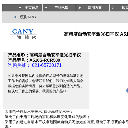
主页信息
产品讯息
应用方案
购
联系CANY
高精度自动安平激光扫平仪 A510
测绘仪器
>>
测绘仪器
>>
扫平仪.激光扫平仪.激光投线仪
产品名称：高精度自动安平激光扫平仪
产品型号：A510S-RCR500
询购热线： 021-65730171
如果您发现网站内提供的产品型号仍旧无法满足您
工作上的需求，也请联系我们。我们的销售人员会
根据您的实际情况，努力帮助您找到合适的产品，
解决您工作上的需要。
我需要的产品>>
采用电子自动水平技术
,
保证高精度水平；
避免了由于施工现场的震动和温度变化造成的误差；
采用了如超过自动水平校准范围就自动关闭激光的装置
,
避免了不必要的水
误；