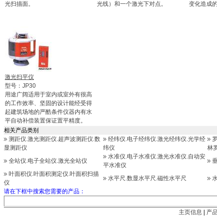
光扫描面。
光线）和一个激光下对点。
变化造成
激光扫平仪
型号：JP30
用途广阔适用于室内或室外有很高
的工作效率、坚固的设计能经受得
起建筑场地的严酷条件仪器内有水
平自动补偿装置保证置平精度。
相关产品类别
测距仪.激光测距仪.超声波测距仪.数
经纬仪.电子经纬仪.激光经纬仪.光学经
显测距仪
纬仪
林
水准仪.电子水准仪.激光水准仪.自动安
全站仪.电子全站仪.激光全站仪
平水准仪
叶面积仪.叶面积测定仪.叶面积扫描
水平尺.数显水平尺.磁性水平尺
仪
请在下框中搜索您需要的产品：
主页信息
|
产