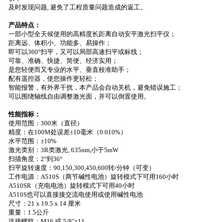
及时发现问题
,
避免了工程质量问题造成的返工。
产品特点：
一部小型全天候使用的高精度长距离自动安平激光扫平仪；
距离远、体积小、功能多、易操作；
即可以
360°
扫平，又可以局部高速扫平或标线；
可靠、准确、快捷、简便、经济实用；
是您轻便而又专业的水平、垂直校准助手；
配有遥控器，使您操作更轻松；
智能报警，有外界干扰，本产品会自动关机，避免错误施工；
可以围绕轴线自由调整激光面，并可以倒置使用。
性能指标：
使用范围：
300
米
（直径）
精度：在
100M
处误差
±
10
毫米
（0.010%
）
水平范围：
±10%
激光类别：
3R
类激光
, 635nm,
小于
5mW
扫描角度：
2°
到
36°
扫平旋转速度：
90,150,300,450,600
转
/
分钟（可变）
工作电源：
A510S
（两节碱性电池）旋转模式下可用
160
小时
A510SR
（充电电池）旋转模式下可用
40
小时
A510S
也可以直接接交流电使用或使用碱性电池
尺寸：
21 x 19.5 x
14
厘米
重量：
1.5
公斤
连接螺纹：
M16
或
5/8″×11