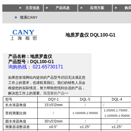
主页信息
产品讯息
应用方案
购
联系CANY
地质罗盘仪 DQL100-G1
测绘仪器
>>
测绘仪器
>>
罗盘仪.地质罗盘仪.经纬罗盘仪.森林罗盘仪
产品名称：地质罗盘仪
产品型号：DQL100-G1
询购热线： 021-65730171
如果您发现网站内提供的产品型号仍旧无法满足您
工作上的需求，也请联系我们。我们的销售人员会
根据您的实际情况，努力帮助您找到合适的产品，
解决您工作上的需要。
我需要的产品>>
型号
DQY-1
DQL-5
DQL-4
长水准器角值
15'±5'/
2mm
/
/
1:25000,1:75000
，
里程测量比例
/
1:100000,1:50000
1:100000,1:50000
圆水准器角值
30'±5'/
2mm
/
/
测量器读数误差
≤0.5°
≤1.25°
≤1.25°