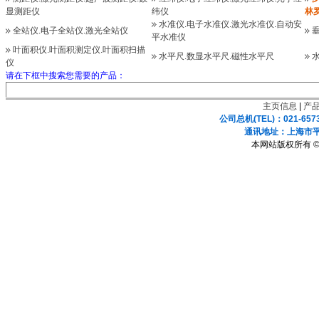
显测距仪
纬仪
林
水准仪.电子水准仪.激光水准仪.自动安
全站仪.电子全站仪.激光全站仪
平水准仪
叶面积仪.叶面积测定仪.叶面积扫描
水平尺.数显水平尺.磁性水平尺
仪
请在下框中搜索您需要的产品：
主页信息
|
产
公司总机(TEL)：021-657
通讯地址：上海市平凉
本网站版权所有 ©