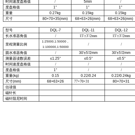
时间速度盘格值
/
5min
/
度盘格值
1°
1°
1°
重量
0.27kg
0.15kg
0.15kg
尺寸
80×70×35(mm)
68×63×26(mm)
68×63×26(mm)
型号
DQL-7
DQL-11
DQL-12
长水准器角值
/
15′±3′/
2mm
15′±3′/
2mm
1:25000,1:50000
，
里程测量比例
/
/
1:100000,1:50000
圆水准器角值
/
30′±5′/
2mm
30′±5′/
2mm
测量器读数误差
≤1.25°
≤0.5°
≤0.5°
时间速度盘格值
/
/
/
度盘格值
1°
/
/
重量
(kg)
0.15
0.22/0.24
0.22/
0.24kg
尺寸
(mm)
68×63×26
77×70×31
80×70×31
估读值
磁针长
磁针阻尼时间